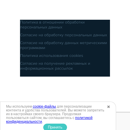
Политика в отношении обработки
персональных данных
Согласие на обработку персональных данных
Согласие на обработку данных метрическими
программами
Политика использования cookies
Согласие на получение рекламных и
информационных рассылок
Мы используем
cookie-файлы
для персонализации
✖️
контента и удобства пользователей. Вы можете запретить
их в настройках своего браузера. Продолжая
пользоваться сайтом, вы соглашаетесь с
политикой
конфиденциальности
.
Принять