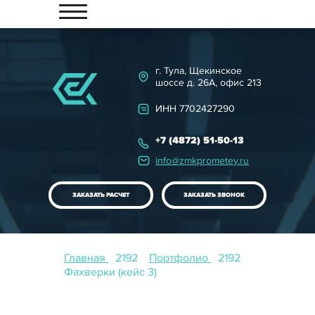
ГЛАВНАЯ
КАТАЛОГ
г. Тула, Щекинское
шоссе д. 26А, офис 213
НАШЕ ПРОИЗВОДСТВО
ИНН 7702427290
КОНТРОЛЬ КАЧЕСТВА
+7 (4872) 51-50-13
ПОРТФОЛИО
info@zmkprometey.ru
ПРОЕКТИРОВАНИЕ
ЗАКАЗАТЬ РАСЧЕТ
ЗАКАЗАТЬ ЗВОНОК
НАШИ ЦЕНЫ
КОНТАКТЫ
Главная
Портфолио
Фахверки (кейс 3)