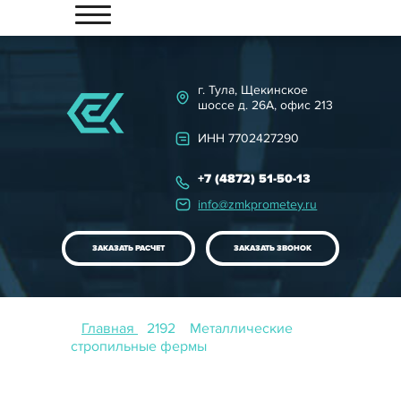
ГЛАВНАЯ
КАТАЛОГ
г. Тула, Щекинское
шоссе д. 26А, офис 213
НАШЕ ПРОИЗВОДСТВО
ИНН 7702427290
КОНТРОЛЬ КАЧЕСТВА
+7 (4872) 51-50-13
ПОРТФОЛИО
info@zmkprometey.ru
ПРОЕКТИРОВАНИЕ
ЗАКАЗАТЬ РАСЧЕТ
ЗАКАЗАТЬ ЗВОНОК
НАШИ ЦЕНЫ
КОНТАКТЫ
Главная
Металлические
стропильные фермы