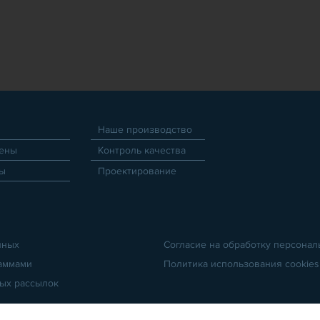
я
Наше производство
ены
Контроль качества
ты
Проектирование
нных
Согласие на обработку персона
раммами
Политика использования cookies
ых рассылок