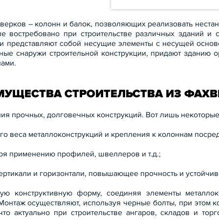
верков – колонн и балок, позволяющих реализовать нестан
ле востребовано при строительстве различных зданий и 
ии представляют собой несущие элементы с несущей осново
нные снаружи строительной конструкции, придают зданию о
ами.
МУЩЕСТВА СТРОИТЕЛЬСТВА ИЗ ФАХВ
ния прочных, долговечных конструкций. Вот лишь некоторы
ого веса металлоконструкций и крепления к колоннам посре
ря применению профилей, швеллеров и т.д.;
ертикали и горизонтали, повышающее прочность и устойчив
ую конструктивную форму, соединяя элементы металлок
онтаж осуществляют, используя черные болты, при этом к
то актуально при строительстве ангаров, складов и тор